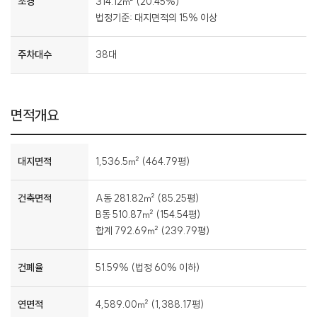
조경
314.12㎡ (20.45%)
법정기준: 대지면적의 15% 이상
주차대수
38대
면적개요
대지면적
1,536.5㎡ (464.79평)
건축면적
A동 281.82㎡ (85.25평)
B동 510.87㎡ (154.54평)
합계 792.69㎡ (239.79평)
건폐율
51.59% (법정 60% 이하)
연면적
4,589.00㎡ (1,388.17평)