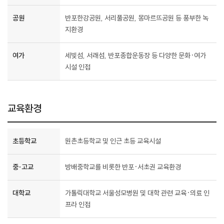
공원
반포한강공원, 서리풀공원, 몽마르뜨공원 등 풍부한 녹
지환경
여가
세빛섬, 서래섬, 반포종합운동장 등 다양한 문화·여가
시설 인접
교육환경
초등학교
원촌초등학교 및 인근 초등 교육시설
중·고교
방배중학교를 비롯한 반포·서초권 교육환경
대학교
가톨릭대학교 서울성모병원 및 대학 관련 교육·의료 인
프라 인접