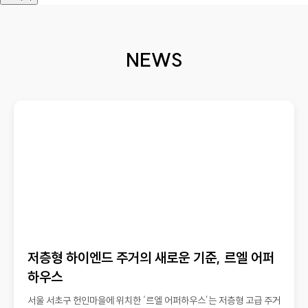
NEWS
저층형 하이엔드 주거의 새로운 기준, 르엘 어퍼
하우스
서울 서초구 헌인마을에 위치한 ‘르엘 어퍼하우스’는 저층형 고급 주거