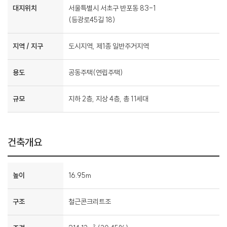
대지위치
서울특별시 서초구 반포동 83-1
(등광로45길 18)
지역 / 지구
도시지역, 제1종 일반주거지역
용도
공동주택(연립주택)
규모
지하 2층, 지상 4층, 총 11세대
건축개요
높이
16.95m
구조
철근콘크리트조